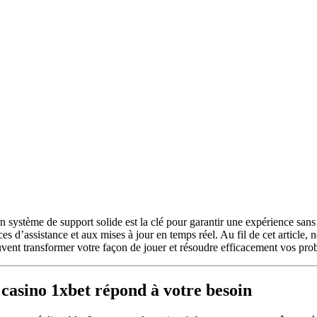
f Nepal
 système de support solide est la clé pour garantir une expérience sans 
es d’assistance et aux mises à jour en temps réel. Au fil de cet article,
peuvent transformer votre façon de jouer et résoudre efficacement vos pro
casino 1xbet répond à votre besoin