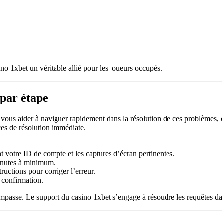
ino 1xbet un véritable allié pour les joueurs occupés.
 par étape
ous aider à naviguer rapidement dans la résolution de ces problèmes, 
ces de résolution immédiate.
t votre ID de compte et les captures d’écran pertinentes.
minutes à minimum.
ructions pour corriger l’erreur.
 confirmation.
’impasse. Le support du casino 1xbet s’engage à résoudre les requêtes da