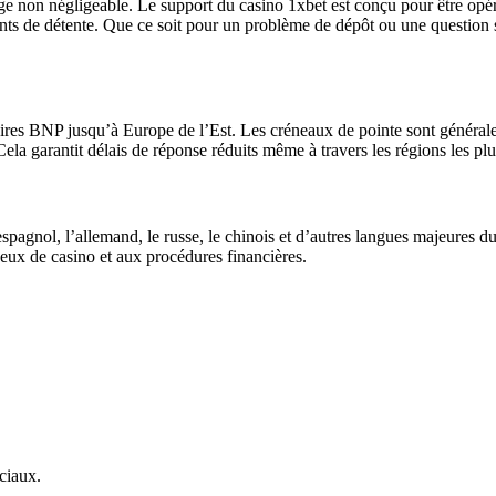
ge non négligeable. Le support du casino 1xbet est conçu pour être opéra
ents de détente. Que ce soit pour un problème de dépôt ou une question 
raires BNP jusqu’à Europe de l’Est. Les créneaux de pointe sont général
a garantit délais de réponse réduits même à travers les régions les plu
’espagnol, l’allemand, le russe, le chinois et d’autres langues majeures 
jeux de casino et aux procédures financières.
ciaux.