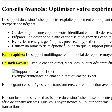
Conseils Avancés: Optimiser votre expérie
Le support du casino 1xbet peut être exploité pleinement en adoptant de
d’expérience négatifs.
Gardez toujours une copie de votre identifiant et de l’ID de sessi
Préparez une description claire et concise et joignez des capture
Évitez les messages génériques : précisez le type d’erreur que 
Utilisez un numéro de téléphone à jour afin que le support puis
Faits rapides:
Le support multilingue réduit le délai de réponse moye
Le saviez-vous?
Avec le chat en direct, 92 % des joueurs déclarent êtr
Exemple d’interface de chat en direct du casino 1xbet.
En intégrant ces stratégies, vous transformerez votre interaction avec l
En conclusion, le service d’assistance du casino 1xbet ne se contente p
série de canaux adaptés. Que vous soyez novice ou joueur confirmé, u
transactions.