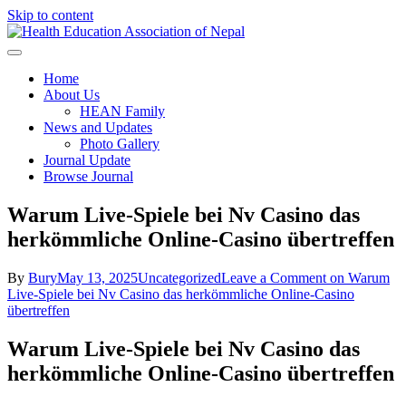
Skip to content
Health Education Association of
Home
About Us
Nepal
HEAN Family
News and Updates
Photo Gallery
Journal Update
Browse Journal
Warum Live‑Spiele bei Nv Casino das
herkömmliche Online‑Casino übertreffen
By
Bury
May 13, 2025
Uncategorized
Leave a Comment
on Warum
Live‑Spiele bei Nv Casino das herkömmliche Online‑Casino
übertreffen
Warum Live‑Spiele bei Nv Casino das
herkömmliche Online‑Casino übertreffen