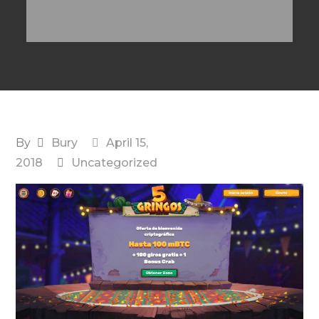
By
Bury
April 15,
2018
Uncategorized