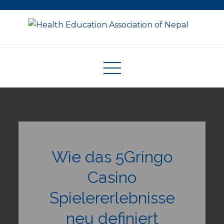
Skip
to
content
Health Education Association of
Nepal
Wie das 5Gringo
Casino
Spielererlebnisse
neu definiert