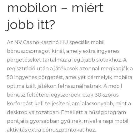
mobilon – miért
jobb itt?
Az NV Casino kaszinó HU speciális mobil
bónuszcsomagot kínál, amely extra ingyenes
pörgetéseket tartalmaz a legújabb slotokhoz. A
regisztráció után a játékosok azonnal megkapják a
50 ingyenes pörgetést, amelyet bármelyik mobilra
optimalizált játékon felhasználhatnak. A mobil
bónusz feltételei egyszerűek: csak 30‑szoros
körforgást kell teljesíteni, ami alacsonyabb, mint a
desktop változatban. Emellett a hűségprogram
pontjai is gyorsabban gyűlnek, mivel a napi mobil
aktivitás extra bónuszpontokat hoz.