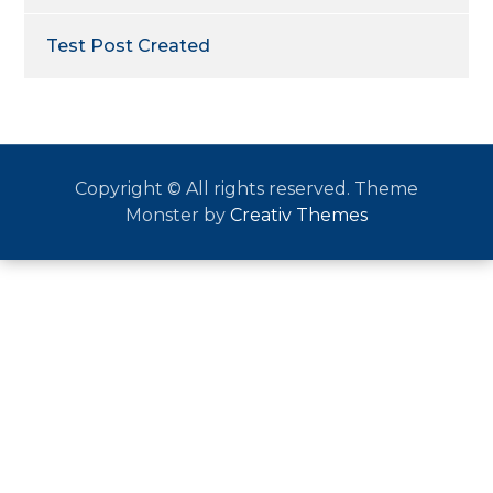
Test Post Created
Copyright © All rights reserved. Theme
Monster by
Creativ Themes