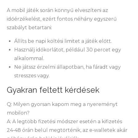
A mobil játék során könnyű elveszíteni az
időérzékelést, ezért fontos néhány egyszerű
szabályt betartani:
Állíts be napi költési limitet a játék előtt.
Használj időkorlátot, például 30 percet egy
alkalommal.
Ne játssz érzelmi állapotban, ha fáradt vagy
stresszes vagy.
Gyakran feltett kérdések
Q: Milyen gyorsan kapom meg a nyereményt
mobilon?
A: A legtöbb fizetési módszer esetén a kifizetés
24‑48 órán belül megtörténik, az e‑walletek akár