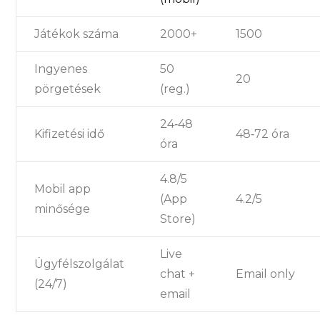
Játékok száma
2000+
1500
Ingyenes
50
20
pörgetések
(reg.)
24‑48
Kifizetési idő
48‑72 óra
óra
4.8/5
Mobil app
(App
4.2/5
minősége
Store)
Live
Ügyfélszolgálat
chat +
Email only
(24/7)
email