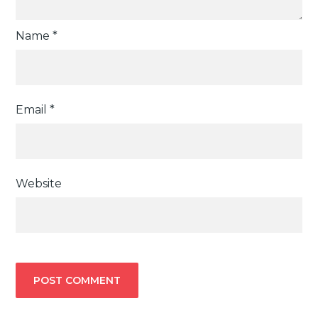
Name
*
Email
*
Website