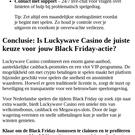
Contact met support
– 24/7 live‑chat voor vragen over
limieten of hulp bij problematisch spelgedrag.
Tip: Zet altijd een maandelijkse stortingslimiet voordat
je begint met spelen. Zo houd je controle over je
uitgaven en voorkom je onverwachte verliezen.
Conclusie: Is Luckywave Casino de juiste
keuze voor jouw Black Friday‑actie?
Luckywave Casino combineert een enorm game‑aanbod,
aantrekkelijke cashback‑promoties en een vlot VIP‑programma. De
mogelijkheid om met crypto betalingen te spelen maakt het platform
bijzonder geschikt voor spelers die snelheid en anonimiteit
waarderen. Hoewel er geen traditionele licentie is, zorgt de inzet op
beveiliging en transparantie voor een betrouwbare speelomgeving.
Voor Nederlandse spelers die tijdens Black Friday op zoek zijn naar
extra waarde, biedt Luckywave Casino een unieke mix van
welkomstbonus, cashback en Megaways‑slots. Door de lage
wagering‑vereisten en snelle uitbetalingen kun je sneller van je
winsten genieten.
Klaar om de Black Friday‑bonussen te claimen en te profiteren