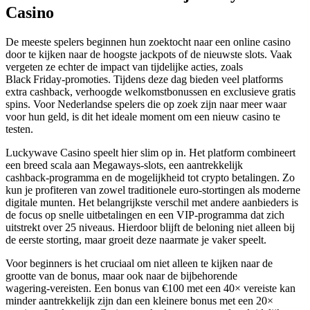
Casino
De meeste spelers beginnen hun zoektocht naar een online casino
door te kijken naar de hoogste jackpots of de nieuwste slots. Vaak
vergeten ze echter de impact van tijdelijke acties, zoals
Black Friday‑promoties. Tijdens deze dag bieden veel platforms
extra cashback, verhoogde welkomstbonussen en exclusieve gratis
spins. Voor Nederlandse spelers die op zoek zijn naar meer waar
voor hun geld, is dit het ideale moment om een nieuw casino te
testen.
Luckywave Casino speelt hier slim op in. Het platform combineert
een breed scala aan Megaways‑slots, een aantrekkelijk
cashback‑programma en de mogelijkheid tot crypto betalingen. Zo
kun je profiteren van zowel traditionele euro‑stortingen als moderne
digitale munten. Het belangrijkste verschil met andere aanbieders is
de focus op snelle uitbetalingen en een VIP‑programma dat zich
uitstrekt over 25 niveaus. Hierdoor blijft de beloning niet alleen bij
de eerste storting, maar groeit deze naarmate je vaker speelt.
Voor beginners is het cruciaal om niet alleen te kijken naar de
grootte van de bonus, maar ook naar de bijbehorende
wagering‑vereisten. Een bonus van €100 met een 40× vereiste kan
minder aantrekkelijk zijn dan een kleinere bonus met een 20×