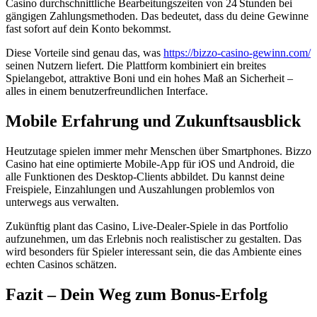
Casino durchschnittliche Bearbeitungszeiten von 24 Stunden bei
gängigen Zahlungsmethoden. Das bedeutet, dass du deine Gewinne
fast sofort auf dein Konto bekommst.
Diese Vorteile sind genau das, was
https://bizzo-casino-gewinn.com/
seinen Nutzern liefert. Die Plattform kombiniert ein breites
Spielangebot, attraktive Boni und ein hohes Maß an Sicherheit –
alles in einem benutzerfreundlichen Interface.
Mobile Erfahrung und Zukunftsausblick
Heutzutage spielen immer mehr Menschen über Smartphones. Bizzo
Casino hat eine optimierte Mobile‑App für iOS und Android, die
alle Funktionen des Desktop‑Clients abbildet. Du kannst deine
Freispiele, Einzahlungen und Auszahlungen problemlos von
unterwegs aus verwalten.
Zukünftig plant das Casino, Live‑Dealer‑Spiele in das Portfolio
aufzunehmen, um das Erlebnis noch realistischer zu gestalten. Das
wird besonders für Spieler interessant sein, die das Ambiente eines
echten Casinos schätzen.
Fazit – Dein Weg zum Bonus‑Erfolg