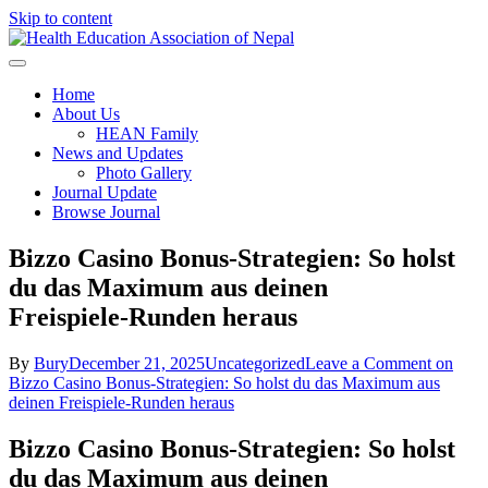
Skip to content
Health Education Association of
Home
About Us
Nepal
HEAN Family
News and Updates
Photo Gallery
Journal Update
Browse Journal
Bizzo Casino Bonus‑Strategien: So holst
du das Maximum aus deinen
Freispiele‑Runden heraus
By
Bury
December 21, 2025
Uncategorized
Leave a Comment
on
Bizzo Casino Bonus‑Strategien: So holst du das Maximum aus
deinen Freispiele‑Runden heraus
Bizzo Casino Bonus‑Strategien: So holst
du das Maximum aus deinen