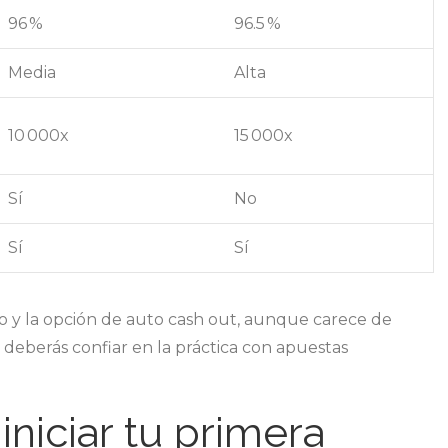
96 %
96.5 %
Media
Alta
10 000x
15 000x
Sí
No
Sí
Sí
 y la opción de auto cash out, aunque carece de
deberás confiar en la práctica con apuestas
niciar tu primera