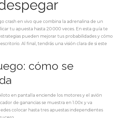
 despegar
Live:
todo
lo
o crash en vivo que combina la adrenalina de un
que
licar tu apuesta hasta 20 000 veces. En esta guía te
necesitas
estrategias pueden mejorar tus probabilidades y cómo
saber
itorio. Al final, tendrás una visión clara de si este
antes
de
despegar
uego: cómo se
nda
oto en pantalla enciende los motores y el avión
icador de ganancias se muestra en 1.00x y va
edes colocar hasta tres apuestas independientes
rucero.