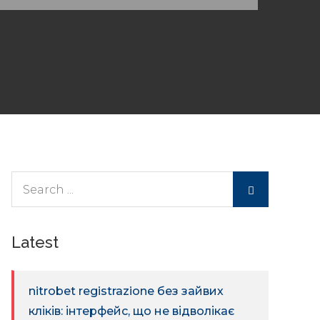
Search
for:
Latest
nitrobet registrazione без зайвих
кліків: інтерфейс, що не відволікає