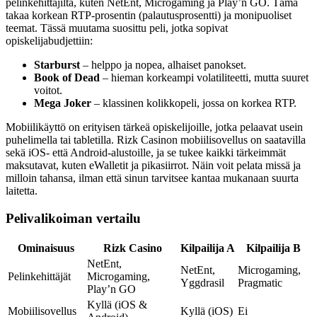
pelinkehittäjiltä, kuten NetEnt, Microgaming ja Play’n GO. Tämä
takaa korkean RTP‑prosentin (palautusprosentti) ja monipuoliset
teemat. Tässä muutama suosittu peli, jotka sopivat
opiskelijabudjettiin:
Starburst
– helppo ja nopea, alhaiset panokset.
Book of Dead
– hieman korkeampi volatiliteetti, mutta suuret
voitot.
Mega Joker
– klassinen kolikkopeli, jossa on korkea RTP.
Mobiilikäyttö on erityisen tärkeä opiskelijoille, jotka pelaavat usein
puhelimella tai tabletilla. Rizk Casinon mobiilisovellus on saatavilla
sekä iOS- että Android-alustoille, ja se tukee kaikki tärkeimmät
maksutavat, kuten eWalletit ja pikasiirrot. Näin voit pelata missä ja
milloin tahansa, ilman että sinun tarvitsee kantaa mukanaan suurta
laitetta.
Pelivalikoiman vertailu
Ominaisuus
Rizk Casino
Kilpailija A
Kilpailija B
NetEnt,
NetEnt,
Microgaming,
Pelinkehittäjät
Microgaming,
Yggdrasil
Pragmatic
Play’n GO
Kyllä (iOS &
Mobiilisovellus
Kyllä (iOS)
Ei