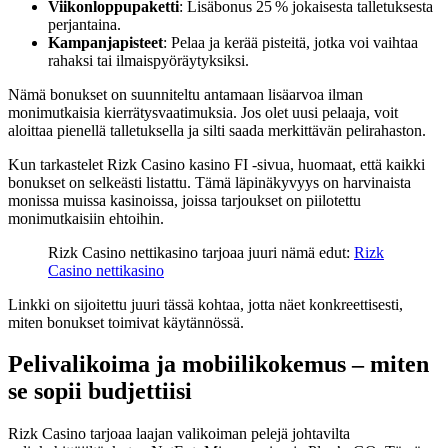
Viikonloppupaketti
: Lisäbonus 25 % jokaisesta talletuksesta
perjantaina.
Kampanjapisteet
: Pelaa ja kerää pisteitä, jotka voi vaihtaa
rahaksi tai ilmaispyöräytyksiksi.
Nämä bonukset on suunniteltu antamaan lisäarvoa ilman
monimutkaisia kierrätysvaatimuksia. Jos olet uusi pelaaja, voit
aloittaa pienellä talletuksella ja silti saada merkittävän pelirahaston.
Kun tarkastelet Rizk Casino kasino FI -sivua, huomaat, että kaikki
bonukset on selkeästi listattu. Tämä läpinäkyvyys on harvinaista
monissa muissa kasinoissa, joissa tarjoukset on piilotettu
monimutkaisiin ehtoihin.
Rizk Casino nettikasino tarjoaa juuri nämä edut:
Rizk
Casino nettikasino
Linkki on sijoitettu juuri tässä kohtaa, jotta näet konkreettisesti,
miten bonukset toimivat käytännössä.
Pelivalikoima ja mobiilikokemus – miten
se sopii budjettiisi
Rizk Casino tarjoaa laajan valikoiman pelejä johtavilta